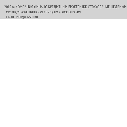
2010 © КОМПАНИЯ ФИНАНС-КРЕДИТНЫЙ БРОКЕРИДЖ, СТРАХОВАНИЕ, НЕДВИЖ
МОСКВА, УЛ.КОЖЕВНИЧЕСКАЯ,ДОМ 1,СТР.1,4 ЭТАЖ, ОФИС 419
E-MAIL:
INFO@FINSOD.RU