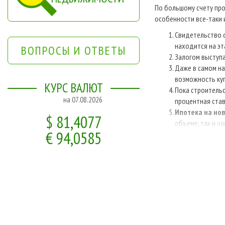
По большому счету пр
особенности все-таки 
Свидетельство о
находится на эт
ВОПРОСЫ И ОТВЕТЫ
Залогом выступа
Даже в самом на
возможность куп
КУРС ВАЛЮТ
Пока строительс
на 07.08.2026
процентная став
Ипотека на но
$ 81,4077
объеме, так и ча
€ 94,0585
Что касается требова
именно:
заемщик должен
необходимо нал
отсутствие прос
При этом для сбора н
пакету документов доб