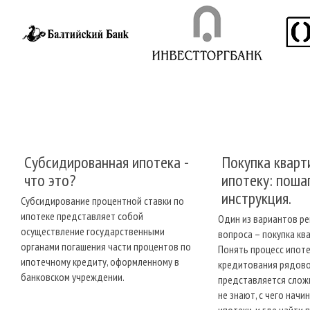
Чтобы упростить проц
с Ипотечным брокером
проверенный застройщи
аккредитован в банке,
начиная от учредитель
Процесс оформ
Получить предва
Выбрать объект
Внести аванс и 
Субсидированная ипотека -
Покупка кварт
Сделать оценку 
Заручиться око
что это?
ипотеку: поша
Совершить и про
инструкция.
Субсидирование процентной ставки по
Заплатить полну
ипотеке представляет собой
Один из вариантов р
Собственное жилье – э
осуществление государственными
вопроса – покупка ква
создании семьи.
Ипоте
органами погашения части процентов по
Понять процесс ипот
суммы, а копить сил и 
ипотечному кредиту, оформленному в
кредитования рядов
банковском учреждении.
Ипотечный брокер «Ф
представляется слож
многие граждане боятс
не знают, с чего нач